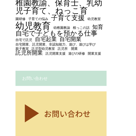
稚園教諭、保育士、乳幼
児子育て、ねっこ育
子育て支援
園研修
子育ての悩み
幼児教室
幼児教育
知育
幼稚園教諭
根っこの話
自宅で子どもを預かる仕事
自宅起業
自宅開業
自宅で託児
自宅開業、託児開業、非認知能力、遊び、遊びは学び
親子教室
託児型幼児教室
託児所 開業
託児所開業
託児開業支援
遊びの研修
開業支援
お問い合わせ